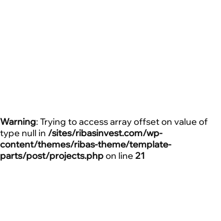
Без категории
15 июля 2026
Куда инвестировать в 2026 году: почему
выбирают апарт-отели
Статья
27 июня 2025
Как меняется рынок недвижимости на Бали — и
Warning
: Trying to access array offset on value of
что это значит для ответственного инвестора
type null in
/sites/ribasinvest.com/wp-
content/themes/ribas-theme/template-
parts/post/projects.php
on line
21