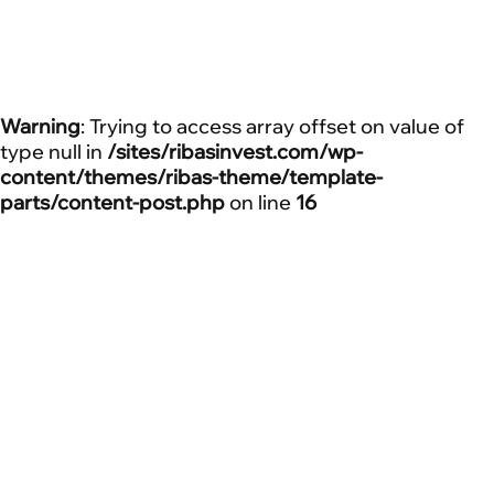
Warning
: Trying to access array offset on value of
type null in
/sites/ribasinvest.com/wp-
content/themes/ribas-theme/template-
parts/content-post.php
on line
16
Home
Розвиток Ribas Hotels Group у 2023 році. Складнощі