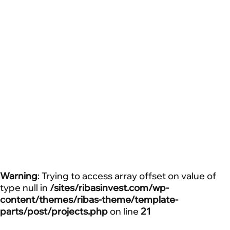
Читайте також
Дослідження
14 Квітня 2026
40% готельних проєктів, анонсованих у 2021-
2022 рр, залишаються замороженими: Ribas
Hotels Group оприлюднила аудит ринку
Стаття
15 Липня 2026
Куди інвестувати у 2026 році: чому апарт-готелі
Warning
: Trying to access array offset on value of
обирають дедалі частіше
type null in
/sites/ribasinvest.com/wp-
content/themes/ribas-theme/template-
parts/post/projects.php
on line
21